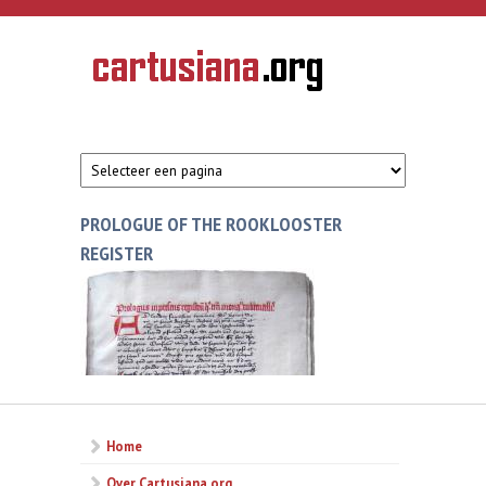
Overslaan en naar de inhoud gaan
CARTUSIANA
Geschiedenis
van de
kartuizerorde
in de
Nederlanden
PROLOGUE OF THE ROOKLOOSTER
REGISTER
Home
Over Cartusiana.org