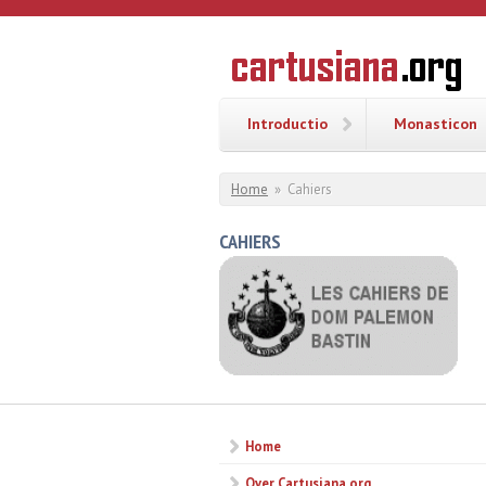
Overslaan en naar de inhoud gaan
CARTUSI
Geschiedenis
van de
kartuizerorde
in de
Nederlanden
Introductio
Monasticon
U bent hier
Home
»
Cahiers
CAHIERS
Home
Over Cartusiana.org