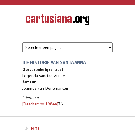
Overslaan en naar de inhoud gaan
CARTUSIANA
Geschiedenis
van de
kartuizerorde
in de
Nederlanden
DIE HISTORIE VAN SANTA ANNA
Oorspronkelijke titel
Legenda sanctae Annae
Auteur
Joannes van Denemarken
Literatuur
[Deschamps 1984a]
76
Home