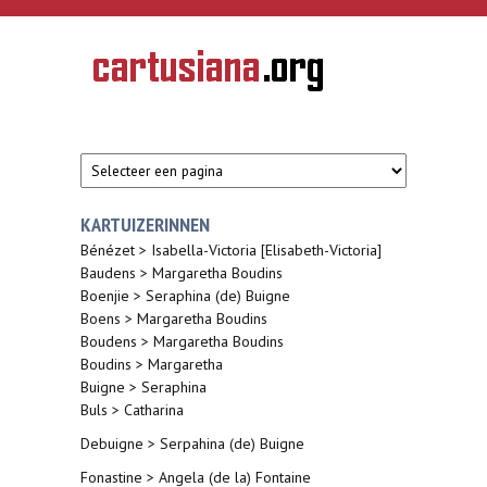
Overslaan en naar de inhoud gaan
CARTUSIANA
Geschiedenis
van de
kartuizerorde
in de
Nederlanden
KARTUIZERINNEN
Bénézet > Isabella-Victoria [Elisabeth-Victoria]
Baudens > Margaretha Boudins
Boenjie > Seraphina (de) Buigne
Boens > Margaretha Boudins
Boudens > Margaretha Boudins
Boudins > Margaretha
Buigne > Seraphina
Buls > Catharina
Debuigne > Serpahina (de) Buigne
Fonastine > Angela (de la) Fontaine