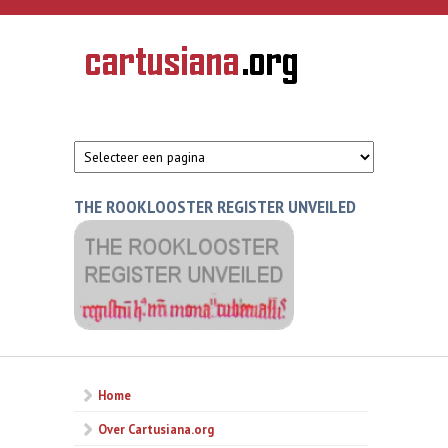
Overslaan en naar de inhoud gaan
CARTUSIANA
Geschiedenis
van de
kartuizerorde
in de
Nederlanden
THE ROOKLOOSTER REGISTER UNVEILED
Home
Over Cartusiana.org