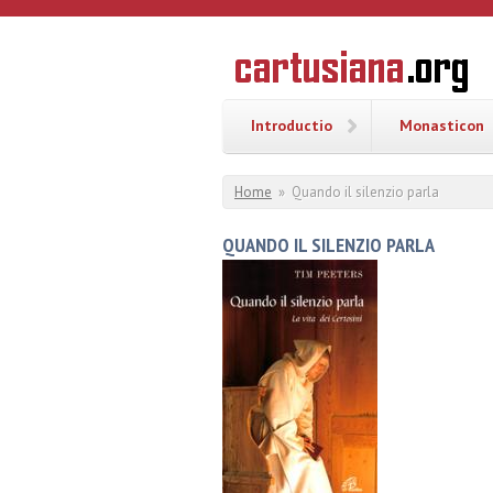
Overslaan en naar de inhoud gaan
CARTUSI
Geschiedenis
van de
kartuizerorde
in de
Nederlanden
Introductio
Monasticon
U bent hier
Home
»
Quando il silenzio parla
QUANDO IL SILENZIO PARLA