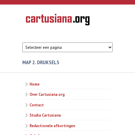
Overslaan en naar de inhoud gaan
CARTUSIANA
Geschiedenis
van de
kartuizerorde
in de
Nederlanden
MAP 2. DRUKSELS
Home
Over Cartusiana.org
Contact
Studia Cartusiana
Redactionele afkortingen