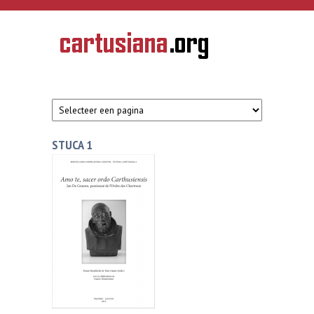
Overslaan en naar de inhoud gaan
CARTUSIANA
Geschiedenis
van de
kartuizerorde
in de
Nederlanden
STUCA 1