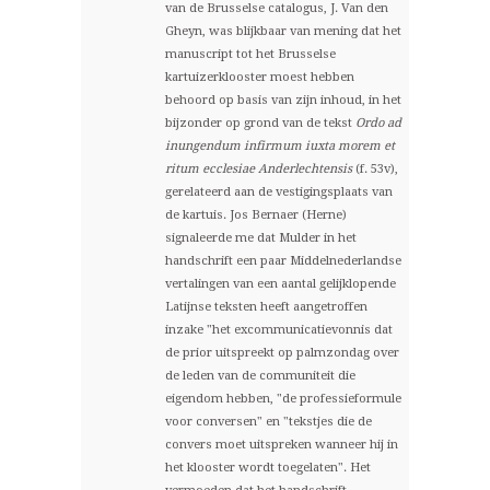
van de Brusselse catalogus, J. Van den
Gheyn, was blijkbaar van mening dat het
manuscript tot het Brusselse
kartuizerklooster moest hebben
behoord op basis van zijn inhoud, in het
bijzonder op grond van de tekst
Ordo ad
inungendum infirmum iuxta morem et
ritum ecclesiae Anderlechtensis
(f. 53v),
gerelateerd aan de vestigingsplaats van
de kartuis. Jos Bernaer (Herne)
signaleerde me dat Mulder in het
handschrift een paar Middelnederlandse
vertalingen van een aantal gelijklopende
Latijnse teksten heeft aangetroffen
inzake "het excommunicatievonnis dat
de prior uitspreekt op palmzondag over
de leden van de communiteit die
eigendom hebben, "de professieformule
voor conversen" en "tekstjes die de
convers moet uitspreken wanneer hij in
het klooster wordt toegelaten". Het