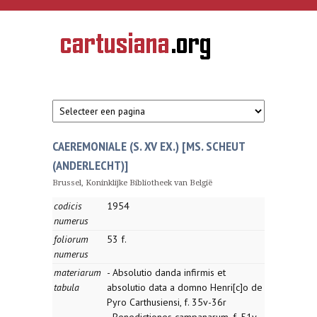
Overslaan en naar de inhoud gaan
CARTUSIANA
Geschiedenis
van de
kartuizerorde
in de
Nederlanden
CAEREMONIALE (S. XV EX.) [MS. SCHEUT
(ANDERLECHT)]
Brussel, Koninklijke Bibliotheek van België
codicis
1954
numerus
foliorum
53 f.
numerus
materiarum
- Absolutio danda infirmis et
tabula
absolutio data a domno Henri[c]o de
Pyro Carthusiensi, f. 35v-36r