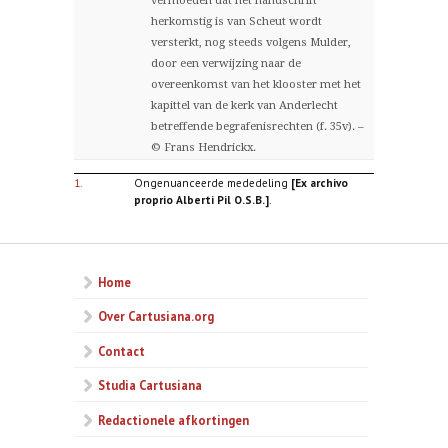
vermoeden dat het handschrift
herkomstig is van Scheut wordt
versterkt, nog steeds volgens Mulder,
door een verwijzing naar de
overeenkomst van het klooster met het
kapittel van de kerk van Anderlecht
betreffende begrafenisrechten (f. 35v). –
© Frans Hendrickx.
1.
Ongenuanceerde mededeling
[Ex archivo
proprio Alberti Pil O.S.B.]
.
Home
Over Cartusiana.org
Contact
Studia Cartusiana
Redactionele afkortingen