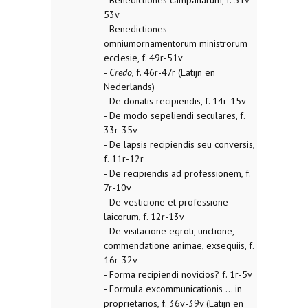
- Benedictiones campanarum, f. 51v-
53v
- Benedictiones
omniumornamentorum ministrorum
ecclesie, f. 49r-51v
-
Credo
, f. 46r-47r (Latijn en
Nederlands)
- De donatis recipiendis, f. 14r-15v
- De modo sepeliendi seculares, f.
33r-35v
- De lapsis recipiendis seu conversis,
f. 11r-12r
- De recipiendis ad professionem, f.
7r-10v
- De vesticione et professione
laicorum, f. 12r-13v
- De visitacione egroti, unctione,
commendatione animae, exsequiis, f.
16r-32v
- Forma recipiendi novicios? f. 1r-5v
- Formula excommunicationis ... in
proprietarios, f. 36v-39v (Latijn en