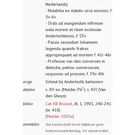
Nederlands)
- Notabilia ex statutis circa novicios, f.
5v-6v
- Ordo ad inungendum infirmum
iuxta morem et ritum ecclesiae
Anderlechtensis, f. 53v
- Passio secundum Iohannem
legenda quando fratres
appropinquant ad mortem f. 41r-46r
- Professie van den conversen in
dietsche, peticio conversorum,
responsio ad priorem, f. 39v-40r
origo
Scheut bij Anderlecht, kartuizers
1
datatio
s. XV ex. (Mulder, Pil
), s. XVI (Van
den Gheyn)
biblio
Cat. KB Brussel
, dl. 1, 1901, 240-241
(nr. 410)
[Mulder 2005a]
annotatio
Het handschrift bevat blijkbaar geen
herkomstaantekening. De samensteller