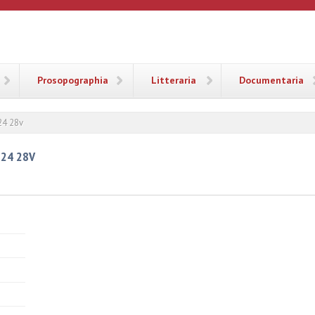
ANA
Prosopographia
Litteraria
Documentaria
24 28v
124 28V