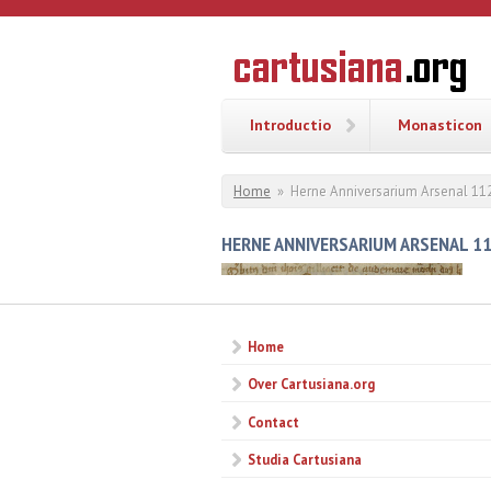
Overslaan en naar de inhoud gaan
CARTUSI
Geschiedenis
van de
kartuizerorde
in de
Nederlanden
Introductio
Monasticon
U bent hier
Home
»
Herne Anniversarium Arsenal 11
HERNE ANNIVERSARIUM ARSENAL 1
Home
Over Cartusiana.org
Contact
Studia Cartusiana