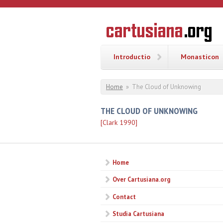
Overslaan en naar de inhoud gaan
CARTUSI
Geschiedenis
van de
kartuizerorde
in de
Nederlanden
Introductio
Monasticon
U bent hier
Home
»
The Cloud of Unknowing
THE CLOUD OF UNKNOWING
[Clark 1990]
Home
Over Cartusiana.org
Contact
Studia Cartusiana