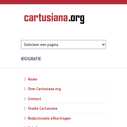
Overslaan en naar de inhoud gaan
CARTUSIANA
Geschiedenis
van de
kartuizerorde
in de
Nederlanden
BIOGRAFIE
Home
Over Cartusiana.org
Contact
Studia Cartusiana
Redactionele afkortingen