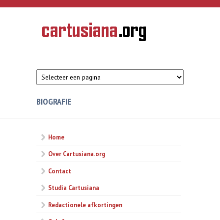
Overslaan en naar de inhoud gaan
CARTUSIANA
Geschiedenis
van de
kartuizerorde
in de
Nederlanden
BIOGRAFIE
Home
Over Cartusiana.org
Contact
Studia Cartusiana
Redactionele afkortingen