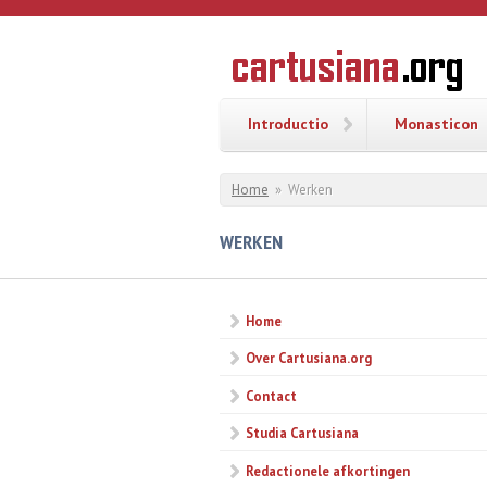
Overslaan en naar de inhoud gaan
CARTUSI
Geschiedenis
van de
kartuizerorde
in de
Nederlanden
Introductio
Monasticon
U bent hier
Home
»
Werken
WERKEN
Home
Over Cartusiana.org
Contact
Studia Cartusiana
Redactionele afkortingen