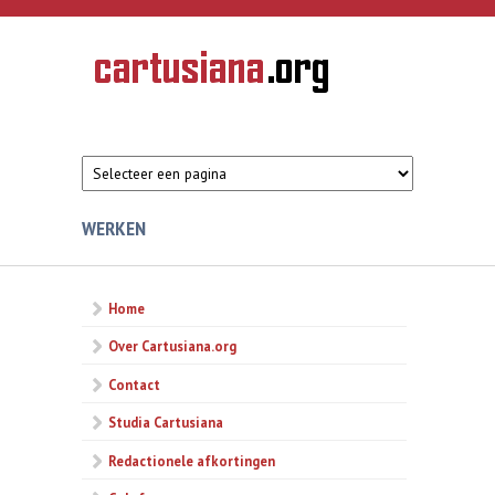
Overslaan en naar de inhoud gaan
CARTUSIANA
Geschiedenis
van de
kartuizerorde
in de
Nederlanden
WERKEN
Home
Over Cartusiana.org
Contact
Studia Cartusiana
Redactionele afkortingen