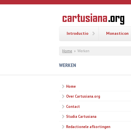
Overslaan en naar de inhoud gaan
CARTUSI
Geschiedenis
van de
kartuizerorde
in de
Nederlanden
Introductio
Monasticon
U bent hier
Home
»
Werken
WERKEN
Home
Over Cartusiana.org
Contact
Studia Cartusiana
Redactionele afkortingen