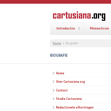
Overslaan en naar de inhoud gaan
CARTUSI
Geschiedenis
van de
kartuizerorde
in de
Nederlanden
Introductio
Monasticon
U bent hier
Home
»
Biografie
BIOGRAFIE
Home
Over Cartusiana.org
Contact
Studia Cartusiana
Redactionele afkortingen