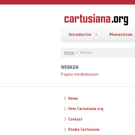
Overslaan en naar de inhoud gaan
CARTUSI
Geschiedenis
van de
kartuizerorde
in de
Nederlanden
Introductio
Monasticon
U bent hier
Home
»
Werken
WERKEN
Pagina meditationum
Home
Over Cartusiana.org
Contact
Studia Cartusiana