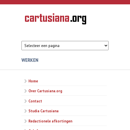
Overslaan en naar de inhoud gaan
CARTUSIANA
Geschiedenis
van de
kartuizerorde
in de
Nederlanden
WERKEN
Home
Over Cartusiana.org
Contact
Studia Cartusiana
Redactionele afkortingen