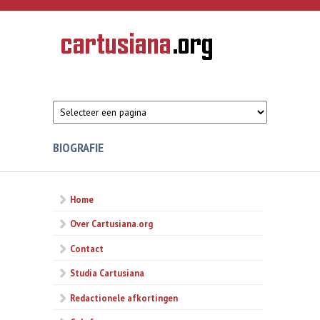
Overslaan en naar de inhoud gaan
CARTUSIANA
Geschiedenis
van de
kartuizerorde
in de
Nederlanden
BIOGRAFIE
Home
Over Cartusiana.org
Contact
Studia Cartusiana
Redactionele afkortingen