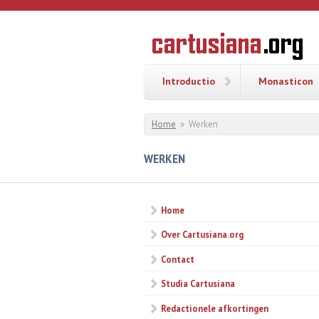
Overslaan en naar de inhoud gaan
CARTUSI
Geschiedenis
van de
kartuizerorde
in de
Nederlanden
Introductio
Monasticon
U bent hier
Home
»
Werken
WERKEN
Home
Over Cartusiana.org
Contact
Studia Cartusiana
Redactionele afkortingen