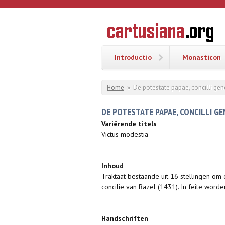
Overslaan en naar de inhoud gaan
CARTUSI
Geschiedenis
van de
kartuizerorde
in de
Nederlanden
Introductio
Monasticon
U bent hier
Home
»
De potestate papae, concilli gene
DE POTESTATE PAPAE, CONCILLI GE
Variërende titels
Victus modestia
Inhoud
Traktaat bestaande uit 16 stellingen om
concilie van Bazel (1431). In feite worde
Handschriften