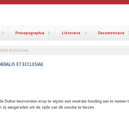
ANA
Prosopographia
Litteraria
Documentaria
ralis et ecclesiae
NERALIS ET ECCLESIAE
 de Duitse keurvorsten erop te wijzen een neutrale houding aan te nemen 
n zij aangeraden om de zijde van dit concilie te kiezen.