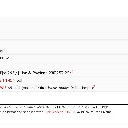
zers
 eeuw
1
1]
nr. 297 /
[List & Powitz 1990]
253-254
. I 141
> pdf
2
1982]
69-114 (onder de titel
Victus modestia
, het incipit)
Handschriften der Stadtbibliothek Mainz
, dl.1:
Hs. I 1 - Hs I 150
, Wiesbaden 1990.
n de bestaande handschriften (
[Meijknecht 1982]
53-56, nr. 24) m.u.v. hs. Mainz.