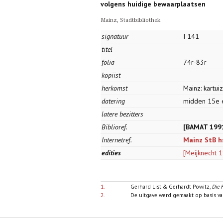
volgens huidige bewaarplaatsen
Mainz, Stadtbibliothek
signatuur
I 141
titel
folia
74r-83r
kopiist
herkomst
Mainz: kartui
datering
midden 15e
latere bezitters
Biblioref.
[BAMAT 199
Internetref.
Mainz StB hs
edities
[Meijknecht 
1.
Gerhard List & Gerhardt Powitz,
Die 
2.
De uitgave werd gemaakt op basis va