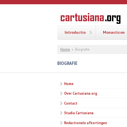
Overslaan en naar de inhoud gaan
CARTUSI
Geschiedenis
van de
kartuizerorde
in de
Nederlanden
Introductio
Monasticon
U bent hier
Home
»
Biografie
BIOGRAFIE
Home
Over Cartusiana.org
Contact
Studia Cartusiana
Redactionele afkortingen