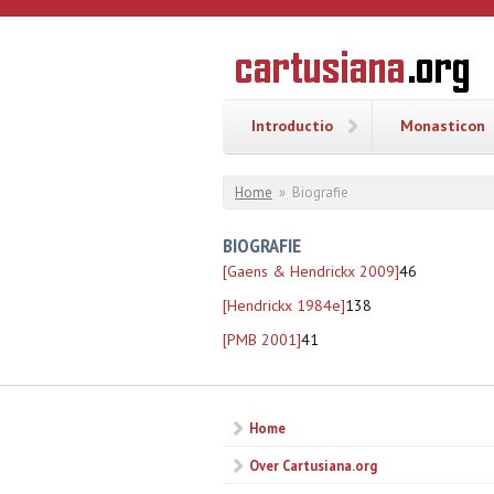
Overslaan en naar de inhoud gaan
CARTUSI
Geschiedenis
van de
kartuizerorde
in de
Nederlanden
Introductio
Monasticon
U bent hier
Home
»
Biografie
BIOGRAFIE
[Gaens & Hendrickx 2009]
46
[Hendrickx 1984e]
138
[PMB 2001]
41
Home
Over Cartusiana.org