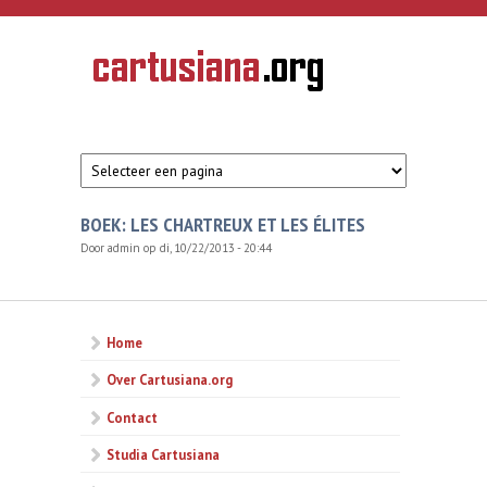
Overslaan en naar de inhoud gaan
CARTUSIANA
Geschiedenis
van de
kartuizerorde
in de
Nederlanden
BOEK: LES CHARTREUX ET LES ÉLITES
Door
admin
op di, 10/22/2013 - 20:44
Home
Over Cartusiana.org
Contact
Studia Cartusiana