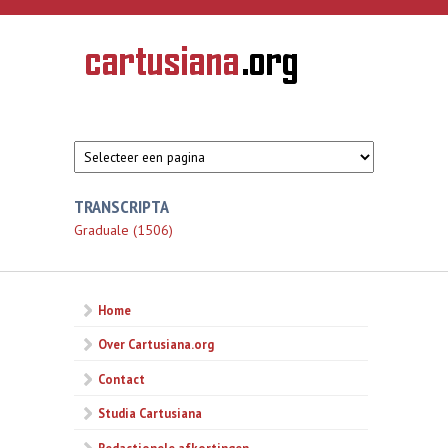
Overslaan en naar de inhoud gaan
CARTUSIANA
Geschiedenis
van de
kartuizerorde
in de
Nederlanden
TRANSCRIPTA
Graduale (1506)
Home
Over Cartusiana.org
Contact
Studia Cartusiana
Redactionele afkortingen