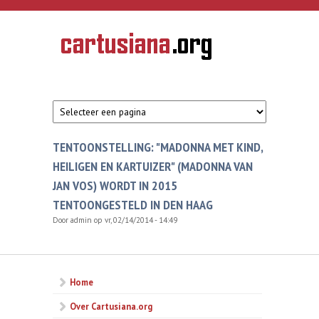
Overslaan en naar de inhoud gaan
CARTUSIANA
Geschiedenis
van de
kartuizerorde
in de
Nederlanden
TENTOONSTELLING: "MADONNA MET KIND,
HEILIGEN EN KARTUIZER" (MADONNA VAN
JAN VOS) WORDT IN 2015
TENTOONGESTELD IN DEN HAAG
Door
admin
op vr, 02/14/2014 - 14:49
Home
Over Cartusiana.org