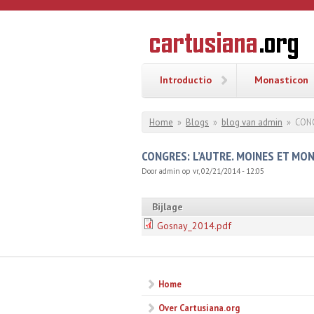
Overslaan en naar de inhoud gaan
CARTUSI
Geschiedenis
van de
kartuizerorde
in de
Nederlanden
Introductio
Monasticon
U bent hier
Home
»
Blogs
»
blog van admin
»
CONG
CONGRES: L’AUTRE. MOINES ET MO
Door
admin
op vr, 02/21/2014 - 12:05
Bijlage
Gosnay_2014.pdf
Home
Over Cartusiana.org