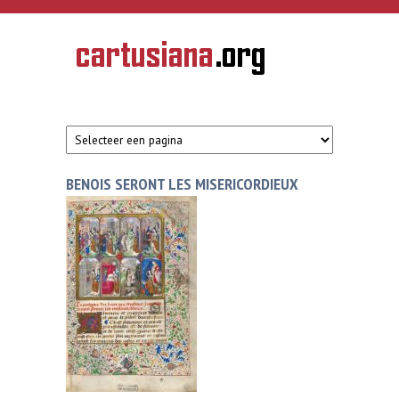
Overslaan en naar de inhoud gaan
CARTUSIANA
Geschiedenis
van de
kartuizerorde
in de
Nederlanden
BENOIS SERONT LES MISERICORDIEUX