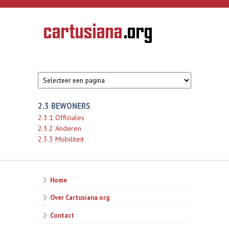
Overslaan en naar de inhoud gaan
CARTUSIANA
Geschiedenis
van de
kartuizerorde
in de
Nederlanden
2.3 BEWONERS
2.3.1 Officiales
2.3.2 Anderen
2.3.3 Mobiliteit
Home
Over Cartusiana.org
Contact