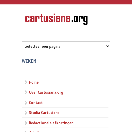
Overslaan en naar de inhoud gaan
CARTUSIANA
Geschiedenis
van de
kartuizerorde
in de
Nederlanden
WEKEN
Home
Over Cartusiana.org
Contact
Studia Cartusiana
Redactionele afkortingen