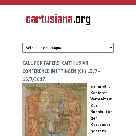
Overslaan en naar de inhoud gaan
CARTUSIANA
Geschiedenis
van de
kartuizerorde
in de
Nederlanden
CALL FOR PAPERS: CARTHUSIAN
CONFERENCE IN ITTINGEN (CH) 13/7 -
16/7/2017
Sammeln,
Kopieren,
Verbreiten:
Zur
Buchkultur
der
Kartäuser
gestern