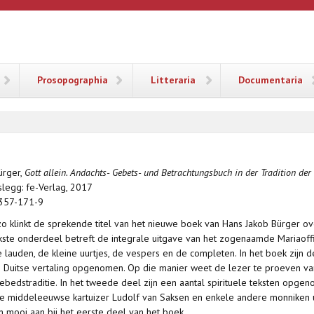
ANA
Prosopographia
Litteraria
Documentaria
ürger,
Gott allein. Andachts- Gebets- und Betrachtungsbuch in der Tradition de
sslegg: fe-Verlag, 2017
357-171-9
 zo klinkt de sprekende titel van het nieuwe boek van Hans Jakob Bürger o
kste onderdeel betreft de integrale uitgave van het zogenaamde Mariaoffi
 lauden, de kleine uurtjes, de vespers en de completen. In het boek zijn 
Duitse vertaling opgenomen. Op die manier weet de lezer te proeven v
bedstraditie. In het tweede deel zijn een aantal spirituele teksten opgeno
e middeleeuwse kartuizer Ludolf van Saksen en enkele andere monniken ui
en mooi aan bij het eerste deel van het boek.