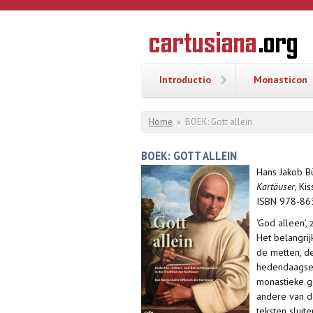
Overslaan en naar de inhoud gaan
CARTUSI
Geschiedenis
van de
kartuizerorde
in de
Nederlanden
Introductio
Monasticon
U bent hier
Home
»
BOEK: Gott allein
BOEK: GOTT ALLEIN
Hans Jakob B
Kartäuser
, Ki
ISBN 978-86
‘God alleen’,
Het belangrij
de metten, de
hedendaagse 
monastieke ge
andere van d
teksten sluit