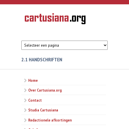
Overslaan en naar de inhoud gaan
CARTUSIANA
Geschiedenis
van de
kartuizerorde
in de
Nederlanden
2.1 HANDSCHRIFTEN
Home
Over Cartusiana.org
Contact
Studia Cartusiana
Redactionele afkortingen