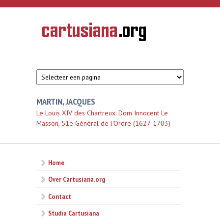
Overslaan en naar de inhoud gaan
CARTUSIANA
Geschiedenis
van de
kartuizerorde
in de
Nederlanden
MARTIN, JACQUES
Le Louis XIV des Chartreux: Dom Innocent Le
Masson, 51e Général de l'Ordre (1627-1703)
Home
Over Cartusiana.org
Contact
Studia Cartusiana