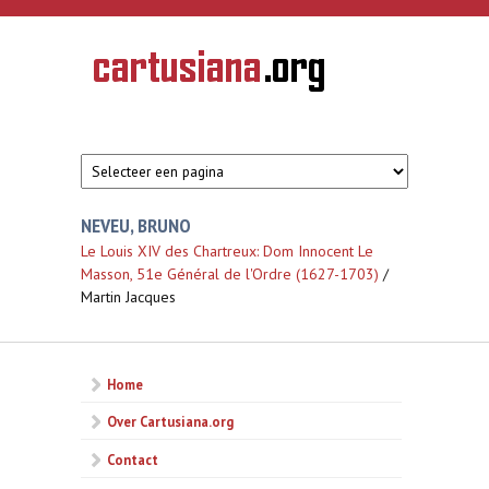
Overslaan en naar de inhoud gaan
CARTUSIANA
Geschiedenis
van de
kartuizerorde
in de
Nederlanden
NEVEU, BRUNO
Le Louis XIV des Chartreux: Dom Innocent Le
Masson, 51e Général de l'Ordre (1627-1703)
/
Martin Jacques
Home
Over Cartusiana.org
Contact