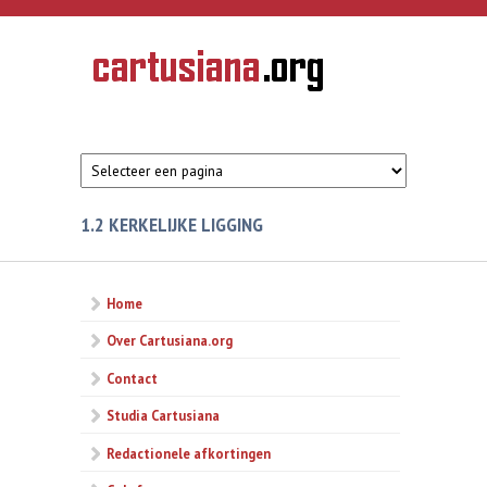
Overslaan en naar de inhoud gaan
CARTUSIANA
Geschiedenis
van de
kartuizerorde
in de
Nederlanden
1.2 KERKELIJKE LIGGING
Home
Over Cartusiana.org
Contact
Studia Cartusiana
Redactionele afkortingen