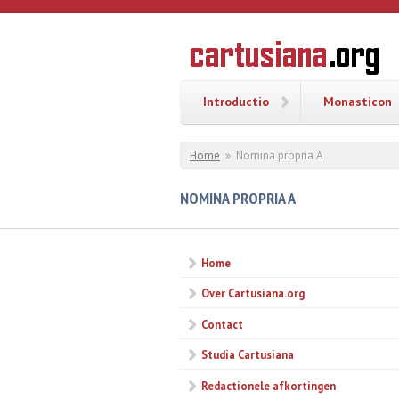
Overslaan en naar de inhoud gaan
CARTUSI
Geschiedenis
van de
kartuizerorde
in de
Nederlanden
Introductio
Monasticon
U bent hier
Home
»
Nomina propria A
NOMINA PROPRIA A
Home
Over Cartusiana.org
Contact
Studia Cartusiana
Redactionele afkortingen