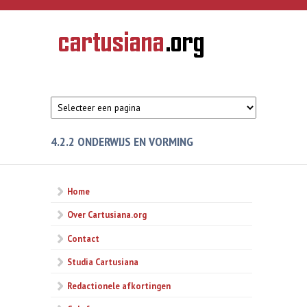
Overslaan en naar de inhoud gaan
CARTUSIANA
Geschiedenis
van de
kartuizerorde
in de
Nederlanden
4.2.2 ONDERWIJS EN VORMING
Home
Over Cartusiana.org
Contact
Studia Cartusiana
Redactionele afkortingen