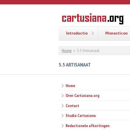
Overslaan en naar de inhoud gaan
CARTUSI
Geschiedenis
van de
kartuizerorde
in de
Nederlanden
Introductio
Monasticon
U bent hier
Home
»
5.5 Artisanaat
5.5 ARTISANAAT
Home
Over Cartusiana.org
Contact
Studia Cartusiana
Redactionele afkortingen