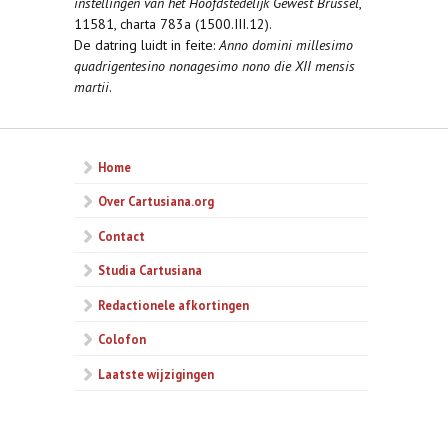
instellingen van het Hoofdstedelijk Gewest Brussel
,
11581, charta 783a (1500.III.12).
De datring luidt in feite:
Anno domini millesimo
quadrigentesino nonagesimo nono die XII mensis
martii
.
Home
Over Cartusiana.org
Contact
Studia Cartusiana
Redactionele afkortingen
Colofon
Laatste wijzigingen