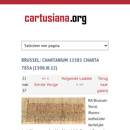
Overslaan en naar de inhoud gaan
CARTUSIANA
Geschiedenis
van de
kartuizerorde
in de
Nederlanden
BRUSSEL: CHARTARIUM 11581 CHARTA
783A (1500.III.12)
11
<<
<
Volgende
Laatste
Terug
van
Eerste
Vorige
>
>>
naar
37
galerij
RA Brussel-
Vorst,
Rooms-
katholieke
kerkelijke