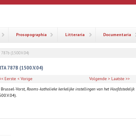
ANA
Prosopographia
Litteraria
Documentaria
 787b (1500.V.04)
A 787B (1500.V.04)
<< Eerste
< Vorige
Volgende >
Laatste >>
 Brussel-Vorst,
Rooms-katholieke kerkelijke instellingen van het Hoofdstedelijk
500.V.04).