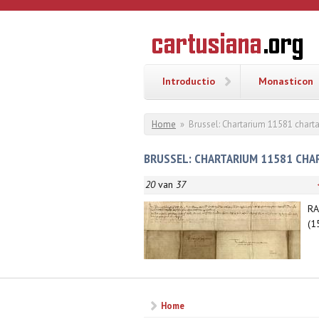
Overslaan en naar de inhoud gaan
CARTUSI
Geschiedenis
van de
kartuizerorde
in de
Nederlanden
Introductio
Monasticon
U bent hier
Home
»
Brussel: Chartarium 11581 charta
BRUSSEL: CHARTARIUM 11581 CHART
20
van
37
RA
(1
Home