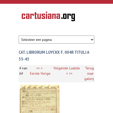
Overslaan en naar de inhoud gaan
CARTUSIANA
Geschiedenis
van de
kartuizerorde
in de
Nederlanden
CAT. LIBRORUM LUYCKX F. 004R TITULI A
35-43
4
van
<<
<
Volgende
Laatste
Terug
64
Eerste
Vorige
>
>>
naar
galerij