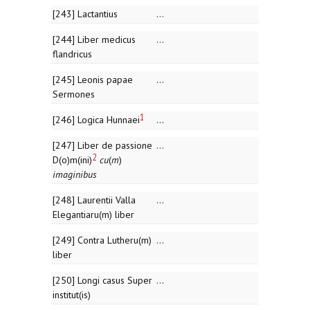
[243] Lactantius
...
[244] Liber medicus
...
flandricus
[245] Leonis papae
...
Sermones
1
[246] Logica Hunnaei
...
[247] Liber de passione
...
2
D(o)m(ini)
cu
(
m
)
imaginibus
[248] Laurentii Valla
...
Elegantiaru(m) liber
[249] Contra Lutheru(m)
...
liber
[250] Longi casus Super
...
institut(is)