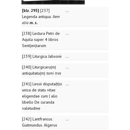
[blz. 293]
[237]
...
Legenda antiqua.
Item
alia
m. s.
[238] Lectura Petri de
...
Aquila super 4 libros
Sent(en)iarum
[239] Liturgica Jabsonii
...
[240] Liturgicaru(m)
...
antiquitatu(m)
tomi tres
[241] Lessii disputa(ti)o
...
unica de statu vitae
eligendae cum | alio
libello De curanda
valetudine
[242] Lantfrancus.
...
Guitmundus. Algerus