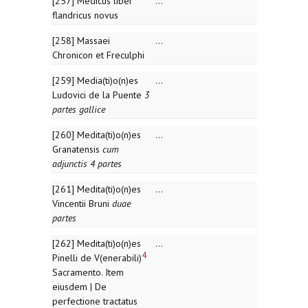
[257] Medicus liber
...
flandricus novus
[258] Massaei
...
Chronicon et Freculphi
[259] Media(ti)o(n)es
...
Ludovici de la Puente
3
partes gallice
[260] Medita(ti)o(n)es
...
Granatensis
cum
adjunctis 4 partes
[261] Medita(ti)o(n)es
...
Vincentii Bruni
duae
partes
[262] Medita(ti)o(n)es
...
4
Pinelli de V(enerabili)
Sacramento. Item
eiusdem | De
perfectione tractatus