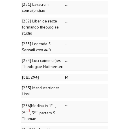
[251] Lavacrum
...
consci(ent)iae
[252] Liber de recte
...
formando theologiae
studio
[253] Legenda S.
...
Servatii
cum aliis
[254] Loci co(mmun)es
...
Theologiae Hofmeisteri
[blz. 294]
M
[255] Manducactiones
...
Lipsii
am
...
[256]Medina in 1
,
3
am
am
2
, 3
partem S.
Thomae