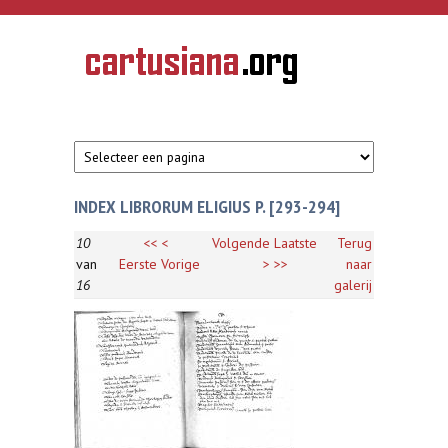
Overslaan en naar de inhoud gaan
CARTUSIANA
Geschiedenis
van de
kartuizerorde
in de
Nederlanden
INDEX LIBRORUM ELIGIUS P. [293-294]
10
<<
<
Volgende
Laatste
Terug
van
Eerste
Vorige
>
>>
naar
16
galerij