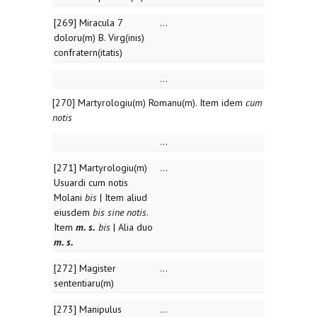
[269] Miracula 7
...
doloru(m) B. Virg(inis)
confratern(itatis)
...
[270] Martyrologiu(m) Romanu(m). Item idem
cum
notis
...
[271] Martyrologiu(m)
...
Usuardi cum notis
Molani
bis
| Item aliud
eiusdem
bis sine notis
.
Item
m. s.
bis
| Alia duo
m. s.
[272] Magister
...
sententiaru(m)
[273] Manipulus
...