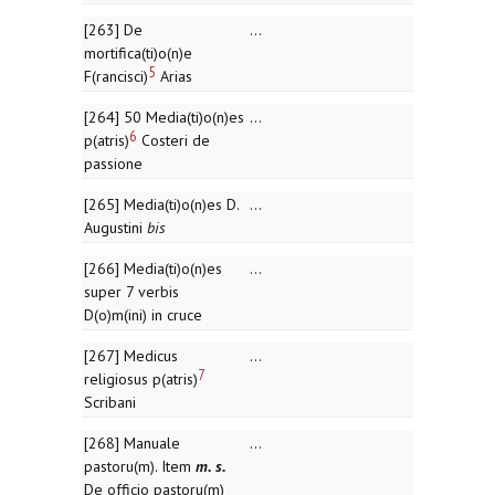
[263] De
...
mortifica(ti)o(n)e
5
F(rancisci)
Arias
[264] 50 Media(ti)o(n)es
...
6
p(atris)
Costeri de
passione
[265] Media(ti)o(n)es D.
...
Augustini
bis
[266] Media(ti)o(n)es
...
super 7 verbis
D(o)m(ini) in cruce
[267] Medicus
...
7
religiosus p(atris)
Scribani
[268] Manuale
...
pastoru(m). Item
m. s.
De officio pastoru(m)