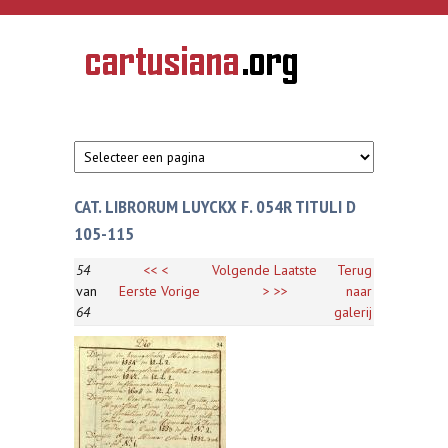
Overslaan en naar de inhoud gaan
CARTUSIANA
Geschiedenis
van de
kartuizerorde
in de
Nederlanden
CAT. LIBRORUM LUYCKX F. 054R TITULI D
105-115
54
<<
<
Volgende
Laatste
Terug
van
Eerste
Vorige
>
>>
naar
64
galerij