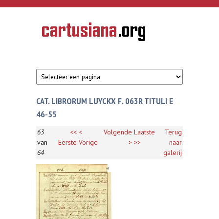
Overslaan en naar de inhoud gaan
CARTUSIANA
Geschiedenis
van de
kartuizerorde
in de
Nederlanden
CAT. LIBRORUM LUYCKX F. 063R TITULI E
46-55
63
<<
<
Volgende
Laatste
Terug
van
Eerste
Vorige
>
>>
naar
64
galerij