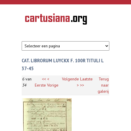
Overslaan en naar de inhoud gaan
CARTUSIANA
Geschiedenis
van de
kartuizerorde
in de
Nederlanden
CAT. LIBRORUM LUYCKX F. 100R TITULI L
37-45
6
van
<<
<
Volgende
Laatste
Terug
34
Eerste
Vorige
>
>>
naar
galerij