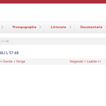
ANA
Prosopographia
Litteraria
Documentaria
 L 57-68
ULI L 57-68
<< Eerste
< Vorige
Volgende >
Laatste >>