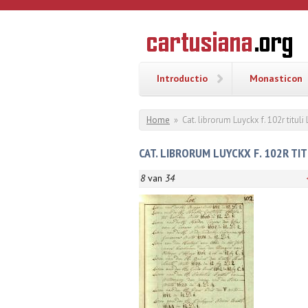
Overslaan en naar de inhoud gaan
CARTUSI
Geschiedenis
van de
kartuizerorde
in de
Nederlanden
Introductio
Monasticon
U bent hier
Home
»
Cat. librorum Luyckx f. 102r tituli
CAT. LIBRORUM LUYCKX F. 102R TIT
8
van
34