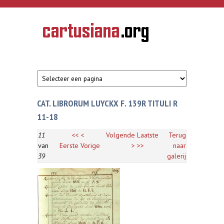
Overslaan en naar de inhoud gaan
CARTUSIANA
Geschiedenis
van de
kartuizerorde
in de
Nederlanden
CAT. LIBRORUM LUYCKX F. 139R TITULI R
11-18
11
<<
<
Volgende
Laatste
Terug
van
Eerste
Vorige
>
>>
naar
39
galerij