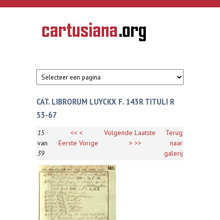
Overslaan en naar de inhoud gaan
CARTUSIANA
Geschiedenis
van de
kartuizerorde
in de
Nederlanden
CAT. LIBRORUM LUYCKX F. 143R TITULI R
53-67
15
<<
<
Volgende
Laatste
Terug
van
Eerste
Vorige
>
>>
naar
39
galerij